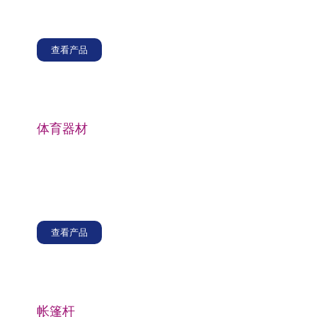
系统，增加面板的强度和稳定性以承受水的重量和外部
负载。
查看产品
体育器材
玻璃纤维直接纱通常用于制造钓鱼竿、曲棍球杆、高尔
夫球杆杆身和射箭弓等物品。无捻粗纱的高强度和轻质
特性有助于提高运动器材的性能和耐用性，使运动员能
够实现更好的控制和准确性。
查看产品
帐篷杆