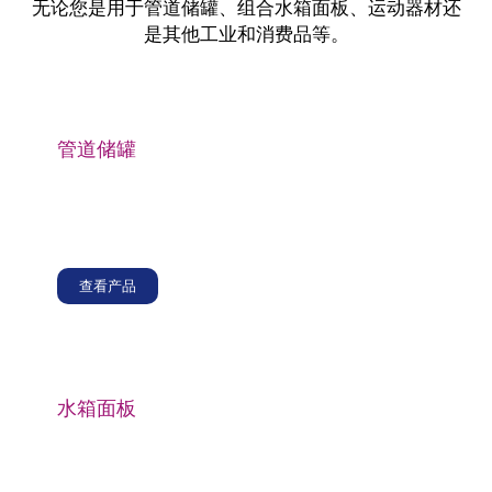
无论您是用于管道储罐、组合水箱面板、运动器材还
是其他工业和消费品等。
管道储罐
玻璃纤维直接纱广泛用于高压管道、储罐的建设，无捻
粗纱的高拉伸强度和耐腐蚀性使其成为增强罐壁的绝佳
选择，确保长期耐用性和抵抗环境因素的能力。
查看产品
水箱面板
玻璃纤维直接纱还用于制造复合水箱面板、组合水箱面
板等。这些面板用于建造工业、商业和住宅用途的储水