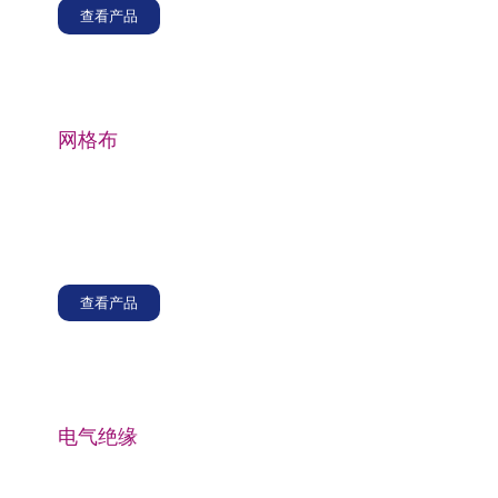
查看产品
网格布
玻璃纤维细纱还用于生产玻璃纤维网格布，设计成网格
状图案，是一种灵活且轻质的材料，通常用于需要高拉
伸强度和尺寸稳定性的应用，例如复合材料、建筑结构
和工业用增强材料应用程序。
查看产品
电气绝缘
玻璃纤维细纱广泛用于生产电机和电气绕组的绝缘材