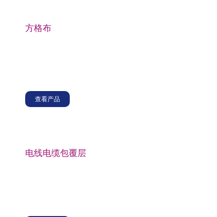
方格布
玻璃纤维细纱通常用于制造玻璃纤维方格布，其中纱线
编织在一起形成坚固耐用的织物，具有优异的耐热性和
机械强度，使其广泛应用于航空航天、汽车、建筑和船
舶等行业。
查看产品
电线电缆包覆层
玻璃纤维细纱广泛用于制造编织电线和电缆包覆层，其
耐高温和电绝缘性能使其成为该应用的理想选择，确保
电气系统的安全性和可靠性，提供绝缘、保护和增强的
机械强度。